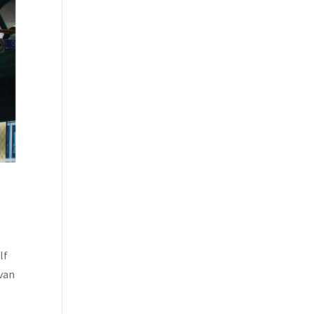
lf
 van