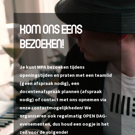
Videospeler
KOM ONS EENS
BEZOEKEN!
Je kunt MPA bezoeken tijdens
openingstijden en praten met een teamlid
(geen afspraak nodig), een
docentenafspraak plannen (afspraak
nodig) of contact met ons opnemen via
onze contactmogelijkheden! We
organiseren ook regelmatig OPEN DAG-
evenementen, dus houd een oogje in het
zeil voor de volgende!