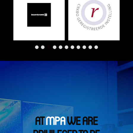
AT
MPA
WE ARE